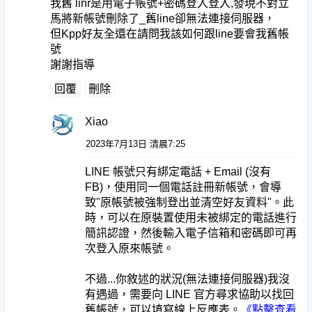
我舊 linr是用電子帳號+密碼登入登入,發現不對立
馬將新帳號刪除了_舊line卻無法連接伺服器，
但Kpp好友全還在請問我該如何跟line要會我舊帳
號
謝謝指導
回覆
刪除
Xiao
2023年7月13日 清晨7:25
LINE 帳號只有綁定電話 + Email (沒有
FB)，使用同一個電話註冊新帳號，會導
致"原帳號被強制登出並清空好友資料"。此
時，可以在原裝置使用未被綁定的電話進行
簡訊認證，然後輸入電子信箱和密碼即可再
次登入原來帳號。
不過...你敘述的狀況(無法連接伺服器)我沒
有遇過，需要向 LINE 官方尋求協助以找回
舊帳號，可以填寫線上反應表。
《點擊查看