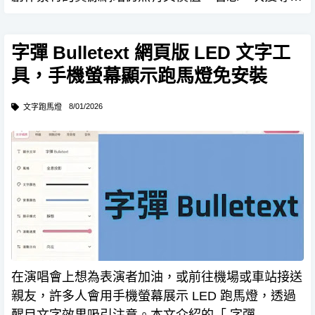
個來源，本文介紹的「 Openverse 」是一個開放式
搜尋引擎，擁有超過 8 億筆創用 CC 授權與公有領域
字彈 Bulletext 網頁版 LED 文字工
作…
具，手機螢幕顯示跑馬燈免安裝
8/01/2026
文字跑馬燈
在演唱會上想為表演者加油，或前往機場或車站接送
親友，許多人會用手機螢幕展示 LED 跑馬燈，透過