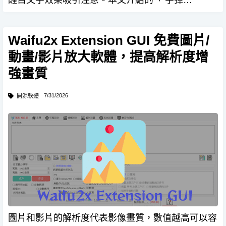
醒目文字效果吸引注意。本文介紹的「 字彈
（Bulletext） 」 是一款網頁版 LED 文字標牌工具，
能將螢幕變成滾動彈幕，無需安裝應用程式、免註
Waifu2x Extension GUI 免費圖片/
冊，打開網…
動畫/影片放大軟體，提高解析度增
強畫質
7/31/2026
開源軟體
圖片和影片的解析度代表影像畫質，數值越高可以容