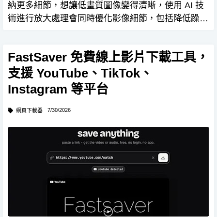
納更多細節，想讓低畫質圖像變得清晰，使用 AI 技
術進行放大處理會同時優化影像細節，包括降低躁
點、修復邊緣鋸齒和增強色彩等。 Waifu2x
Extension GUI 是一款免費的 AI 圖像處理軟體，
FastSaver 免費線上影片下載工具，
利…
支援 YouTube、TikTok、
Instagram 等平台
7/30/2026
網頁下載器