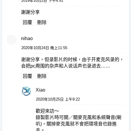
2019年10月2日 下午4:51
謝謝分享
回覆
刪除
nihao
2020年10月24日 晚上11:55
谢谢分享，但录影片的时候，由于开麦克风录的，
会把pc周围的杂声和人说话声也录进去……
回覆
刪除
Xiao
2020年10月25日 上午9:22
歡迎來訪～
錄製影片時可開／關麥克風和系統聲音(喇
叭)，關掉麥克風就不會把環境音也錄進
去。