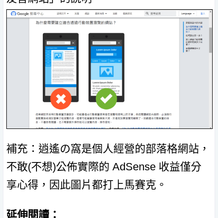
補充：逍遙の窩是個人經營的部落格網站，
不敢(不想)公佈實際的 AdSense 收益僅分
享心得，因此圖片都打上馬賽克。
延伸閱讀：