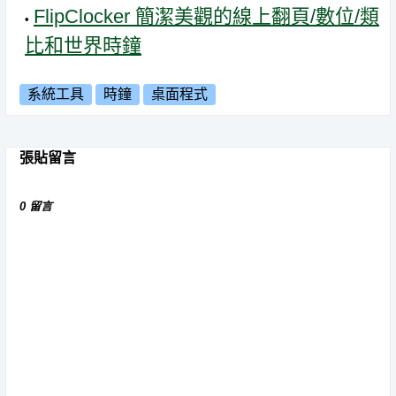
FlipClocker 簡潔美觀的線上翻頁/數位/類
比和世界時鐘
系統工具
時鐘
桌面程式
張貼留言
0 留言