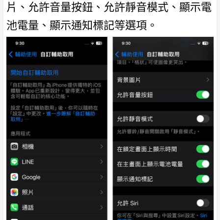
片、允許音量按鈕、允許靜音模式、顯示電
池電量、顯示通知標記等選項。