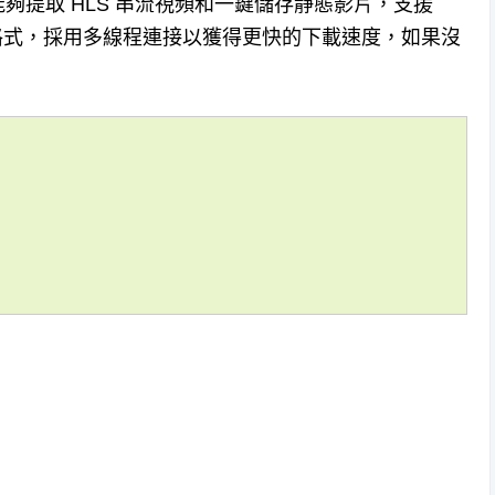
夠提取 HLS 串流視頻和一鍵儲存靜態影片，支援
i、ogg 格式，採用多線程連接以獲得更快的下載速度，如果沒