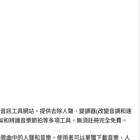
[AI] 是一個線上音訊工具網站，提供去除人聲、變調器(改變音調和速
 錄製和辨識音樂節拍等多項工具，無須註冊完全免費。
算法自動分離歌曲中的人聲和音樂，使用者可以單獨下載音樂、人