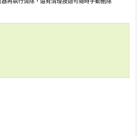
覽器再執行清除，還有清理按鈕可隨時手動刪除
】