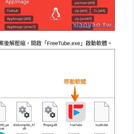
案後解壓縮，開啟「FreeTube.exe」啟動軟體。