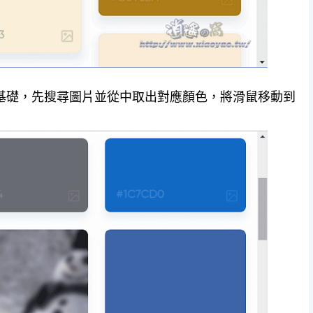
 圖片搜尋為基礎，先搜尋圖片並從中取出對應顏色，將滑鼠移動到