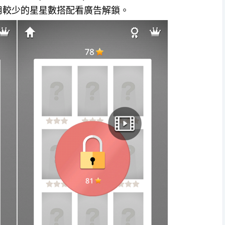
用較少的星星數搭配看廣告解鎖。