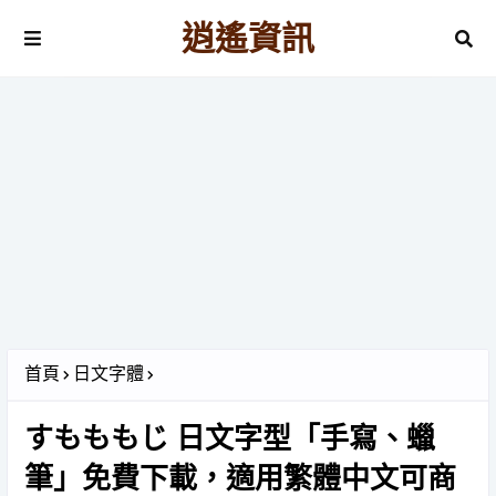
逍遙資訊
首頁
日文字體
すもももじ 日文字型「手寫、蠟
筆」免費下載，適用繁體中文可商